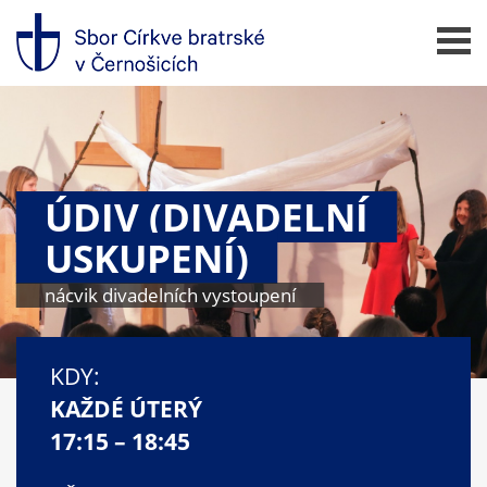
Přeskočit
na
obsah
Menu
ÚDIV (DIVADELNÍ
USKUPENÍ)
nácvik divadelních vystoupení
KDY:
KAŽDÉ ÚTERÝ
17:15 – 18:45